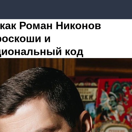
 как Роман Никонов
роскоши и
циональный код