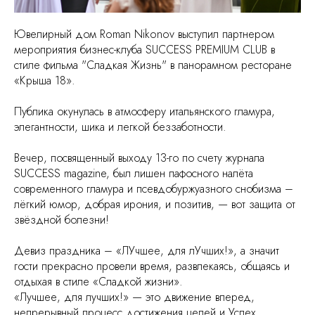
Ювелирный дом Roman Nikonov выступил партнером
мероприятия бизнес-клуба SUCCESS PREMIUM CLUB в
стиле фильма "Сладкая Жизнь" в панорамном ресторане
«Крыша 18».
Публика окунулась в атмосферу итальянского гламура,
элегантности, шика и легкой беззаботности.
Вечер, посвященный выходу 13-го по счету журнала
SUCCESS magazine, был лишен пафосного налёта
современного гламура и псевдобуржуазного снобизма –
лёгкий юмор, добрая ирония, и позитив, — вот защита от
звёздной болезни!
Девиз праздника – «ЛУчшее, для лУчших!», а значит
гости прекрасно провели время, развлекаясь, общаясь и
отдыхая в стиле «Сладкой жизни».
«Лучшее, для лучших!» — это движение вперед,
непрерывный процесс достижения целей и Успех.