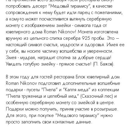
попробовать десерт "Медовый тирамису", в качестве
сопровождения к нему будет идти ларец с пожеланиями,
а кому-то может посчастливится вытянуть серебряную
монету с изображением змейки - символа года от
ювелирного дома Roman Nikonov! Монета изготовлена
вручную из цельного слитка серебра 925 пробы. Это –
настоящий символ счастья, мудрости и здоровья. Имея ее
у себя, вы носите частичку волшебства и уверенности.
Змея - мудрая, наградит сполна за добрые сердца!
Увидеть голубую змейку - прямое счастье! (П. Бажов).
В этом году для гостей ресторана Блок ювелирный дом
Roman Nikonov подготовил дополнительные волшебные
подарки - пусеты "Пчела" и "Капля меда" из коллекции
"Пчела труженица и целебный мед" (Сказочный лес) и
особенную серебряную монету со змейкой в центре.
Подарки можно получить, приняв участие в розыгрыше.
Для этого, при покупке "Медового тирамису" нужно
просто заполнить свои контактные данные.