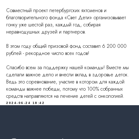
Совместный проект петербургских яхтсменов и
благотворительного фонда «Свет Дети» организовывает
гонку уже шестой раз, каждый год, собирая
неравнодушных друзей и партнеров.
В этом году общий призовой фонд составил 6 200 000
рублей - рекордное число всех годов!
Часовой и ювелирный дом
Спасибо всем за поддержку нашей команды! Вместе мы
Roman Nikonov
сделали важное дело и внесли вклад в здоровье деток.
Spblux — сеть премиальных
Ведь это соревнование, участие в котором для каждой
бутиков
Фамильные часовые
команды важнее победы, потому что 100% собранных
мастерские Никоновых
средств направляются на лечение детей с онкологией.
Ломбард нового
поколения Newtime
2024-06-24 18:42
Никонов эксперт — личный
блог Романа Никонова
Свои Люди
Санкт-Петербург